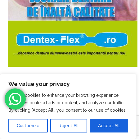
Despre clinica
We value your privacy
stomatologica sector 1
We use cookies to enhance your browsing experience,
serve personalized ads or content, and analyze our traffic.
de lux Dentex Flex
By clicking "Accept All", you consent to our use of cookies.
Pana in 2018 clinica Dentex Flex a efectuat aproximativ 50000 de
Customize
Reject All
Accept All
coroane metalo-ceramice, 2500 de protexe scheletate (made in
germany) 1500 operatii de parodontoza.